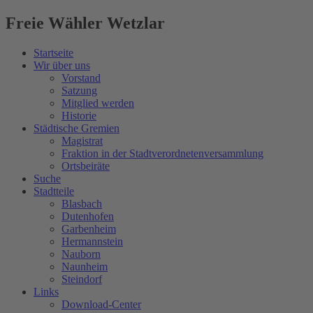
Freie Wähler Wetzlar
Startseite
Wir über uns
Vorstand
Satzung
Mitglied werden
Historie
Städtische Gremien
Magistrat
Fraktion in der Stadtverordnetenversammlung
Ortsbeiräte
Suche
Stadtteile
Blasbach
Dutenhofen
Garbenheim
Hermannstein
Nauborn
Naunheim
Steindorf
Links
Download-Center