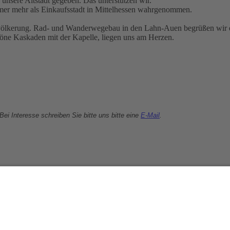
nsere Altstadt gegeben. Das unterstützen wir.
mmer mehr als Einkaufsstadt in Mittelhessen wahrgenommen.
evölkerung. Rad- und Wanderwegebau in den Lahn-Auen begrüßen wir eb
öne Kaskaden mit der Kapelle, liegen uns am Herzen.
Bei Interesse schreiben Sie bitte uns bitte eine
E-Mail
.