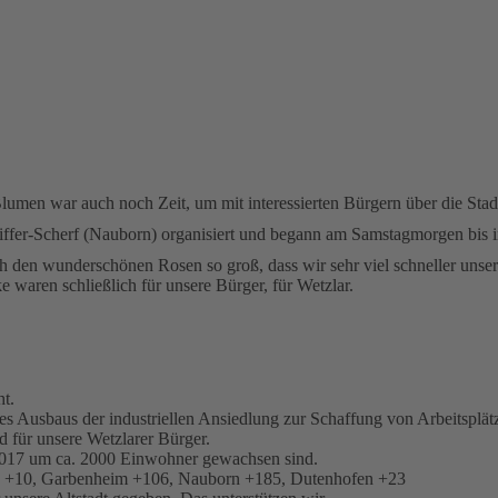
lumen war auch noch Zeit, um mit interessierten Bürgern über die Stad
iffer-Scherf (Nauborn) organisiert und begann am Samstagmorgen bis 
h den wunderschönen Rosen so groß, dass wir sehr viel schneller unsere
 waren schließlich für unsere Bürger, für Wetzlar.
ht.
 des Ausbaus der industriellen Ansiedlung zur Schaffung von Arbeitspl
 für unsere Wetzlarer Bürger.
is 2017 um ca. 2000 Einwohner gewachsen sind.
ch +10, Garbenheim +106, Nauborn +185, Dutenhofen +23