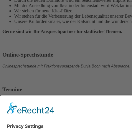
Durch die neuen Domhöfe wird ein beachtenswerter Impuls für u
Mit der Ansiedlung von Ikea in der Innenstadt wird Wetzlar i
Wir stehen für neue Kita-Plätze.
Wir stehen für die Verbesserung der Lebensqualität unserer B
Unsere Kulturdenkmäler, wie der Kalsmunt und die wundersch
Gerne sind wir Ihr Ansprechpartner für städtische Themen.
Online-Sprechstunde
Onlinesprechstunde mit Fraktionsvorsitzende Dunja Boch nach Absprache.
Termine
24.07.2026, ab 18.00 Uhr:
Stammtisch auf dem Weinfest in Wetzlar.
19.08.2026, ab 18.30 Uhr:
Sitzung von Vorstand und Fraktion im Rathaus.
27.08.2026, ab 18.00 Uhr: