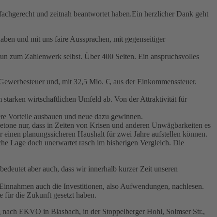
 fachgerecht und zeitnah beantwortet haben.Ein herzlicher Dank geht
aben und mit uns faire Aussprachen, mit gegenseitiger
nun zum Zahlenwerk selbst. Über 400 Seiten. Ein anspruchsvolles
 Gewerbesteuer und, mit 32,5 Mio. €, aus der Einkommenssteuer.
 starken wirtschaftlichen Umfeld ab. Von der Attraktivität für
sere Vorteile ausbauen und neue dazu gewinnen.
 betone nur, dass in Zeiten von Krisen und anderen Unwägbarkeiten es
r einen planungssicheren Haushalt für zwei Jahre aufstellen können.
che Lage doch unerwartet rasch im bisherigen Vergleich. Die
bedeutet aber auch, dass wir innerhalb kurzer Zeit unseren
 Einnahmen auch die Investitionen, also Aufwendungen, nachlesen.
 für die Zukunft gesetzt haben.
ng nach EKVO in Blasbach, in der Stoppelberger Hohl, Solmser Str.,