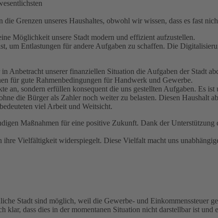
wesentlichsten
 die Grenzen unseres Haushaltes, obwohl wir wissen, dass es fast nicht
ne Möglichkeit unsere Stadt modern und effizient aufzustellen.
st, um Entlastungen für andere Aufgaben zu schaffen. Die Digitalisieru
er in Anbetracht unserer finanziellen Situation die Aufgaben der Stadt 
Weichen für gute Rahmenbedingungen für Handwerk und Gewerbe.
te an, sondern erfüllen konsequent die uns gestellten Aufgaben. Es ist 
 ohne die Bürger als Zahler noch weiter zu belasten. Diesen Haushalt a
 bedeuteten viel Arbeit und Weitsicht.
digen Maßnahmen für eine positive Zukunft. Dank der Unterstützung de
ihre Vielfältigkeit widerspiegelt. Diese Vielfalt macht uns unabhängig
schliche Stadt sind möglich, weil die Gewerbe- und Einkommenssteuer 
uch klar, dass dies in der momentanen Situation nicht darstellbar ist u