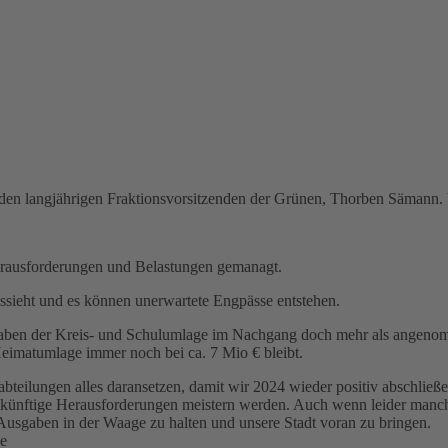
den langjährigen Fraktionsvorsitzenden der Grünen, Thorben Sämann. 
erausforderungen und Belastungen gemanagt.
ssieht und es können unerwartete Engpässe entstehen.
Abgaben der Kreis- und Schulumlage im Nachgang doch mehr als angeno
eimatumlage immer noch bei ca. 7 Mio € bleibt.
habteilungen alles daransetzen, damit wir 2024 wieder positiv abschlie
 zukünftige Herausforderungen meistern werden. Auch wenn leider manch
 Ausgaben in der Waage zu halten und unsere Stadt voran zu bringen.
de