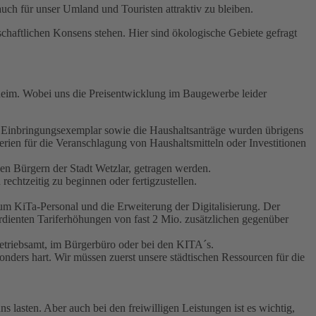
auch für unser Umland und Touristen attraktiv zu bleiben.
schaftlichen Konsens stehen. Hier sind ökologische Gebiete gefragt
heim. Wobei uns die Preisentwicklung im Baugewerbe leider
sen Einbringungsexemplar sowie die Haushaltsanträge wurden übrigens
iterien für die Veranschlagung von Haushaltsmitteln oder Investitionen
en Bürgern der Stadt Wetzlar, getragen werden.
rechtzeitig zu beginnen oder fertigzustellen.
um KiTa-Personal und die Erweiterung der Digitalisierung. Der
erdienten Tariferhöhungen von fast 2 Mio. zusätzlichen gegenüber
tbetriebsamt, im Bürgerbüro oder bei den KITA´s.
sonders hart. Wir müssen zuerst unsere städtischen Ressourcen für die
lasten. Aber auch bei den freiwilligen Leistungen ist es wichtig,