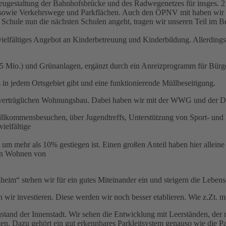
ugestaltung der Bahnhofsbrücke und des Radwegenetzes für insges. 2
owie Verkehrswege und Parkflächen. Auch den ÖPNV mit haben wir m
 Schule nun die nächsten Schulen angeht, tragen wir unseren Teil im 
in vielfältiges Angebot an Kinderbetreuung und Kinderbildung. Allerdin
 (0,5 Mio.) und Grünanlagen, ergänzt durch ein Anreizprogramm für Bürg
 in jedem Ortsgebiet gibt und eine funktionierende Müllbeseitigung.
lverträglichen Wohnungsbau. Dabei haben wir mit der WWG und der Diak
 Willkommensbesuchen, über Jugendtreffs, Unterstützung von Sport- und 
ielfältige
um mehr als 10% gestiegen ist. Einen großen Anteil haben hier alleine
ten Wohnen von
m“ stehen wir für ein gutes Miteinander ein und steigern die Lebensqu
n wir investieren. Diese werden wir noch besser etablieren. Wie z.Zt. 
Zustand der Innenstadt. Wir sehen die Entwicklung mit Leerständen, 
en. Dazu gehört ein gut erkennbares Parkleitsystem genauso wie die Pa