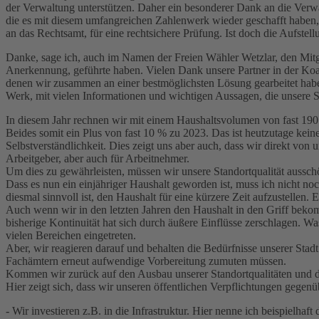
der Verwaltung unterstützen. Daher ein besonderer Dank an die Verw
die es mit diesem umfangreichen Zahlenwerk wieder geschafft haben, 
an das Rechtsamt, für eine rechtsichere Prüfung. Ist doch die Aufst
Danke, sage ich, auch im Namen der Freien Wähler Wetzlar, den Mitgli
Anerkennung, geführte haben. Vielen Dank unsere Partner in der Koal
denen wir zusammen an einer bestmöglichsten Lösung gearbeitet habe
Werk, mit vielen Informationen und wichtigen Aussagen, die unsere S
In diesem Jahr rechnen wir mit einem Haushaltsvolumen von fast 190
Beides somit ein Plus von fast 10 % zu 2023. Das ist heutzutage kein
Selbstverständlichkeit. Dies zeigt uns aber auch, dass wir direkt von
Arbeitgeber, aber auch für Arbeitnehmer.
Um dies zu gewährleisten, müssen wir unsere Standortqualität aussch
Dass es nun ein einjähriger Haushalt geworden ist, muss ich nicht no
diesmal sinnvoll ist, den Haushalt für eine kürzere Zeit aufzustelle
Auch wenn wir in den letzten Jahren den Haushalt in den Griff bekomm
bisherige Kontinuität hat sich durch äußere Einflüsse zerschlagen. Wa
vielen Bereichen eingetreten.
Aber, wir reagieren darauf und behalten die Bedürfnisse unserer Stad
Fachämtern erneut aufwendige Vorbereitung zumuten müssen.
Kommen wir zurück auf den Ausbau unserer Standortqualitäten und d
Hier zeigt sich, dass wir unseren öffentlichen Verpflichtungen gege
- Wir investieren z.B. in die Infrastruktur. Hier nenne ich beispiel