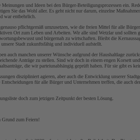
e Meinungen und Ideen bei den Bürger-Beteiligungsprozessen ein. Reden
chtigen Sie das Wohl aller. Es geht nicht nur darum, einzelne Maßnahme
nd war entbehrlich.
auso pflichtgemäß umzusetzen, wie die freien Mittel für alle Bürger 
aktiven Ort zum Leben und Arbeiten. Wir alle sind Wetzlar und sollten
twortungsbewusst und bürgernah zu wirtschaften. Bleibt die Kernaussage
nsere Stadt zukunftsfähig und individuell aufstellt.
t haben auch manchen unserer Wünsche aufgrund der Haushaltlage zurüc
weichende Anträge zu stellen. Sind wir doch in einem engen Korsett un
altsanträge, die wir parteiunabhängig geprüft haben. Für sie gibt es ke
sungen diszipliniert agieren, aber auch die Entwicklung unserer Stadt
Entscheidungen für alle Bürger und Unternehmen treffen, die auch d
ungsliste doch zum jetzigen Zeitpunkt der besten Lösung.
in Grund zum Feiern!