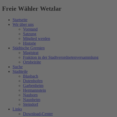
Freie Wähler Wetzlar
Startseite
Wir über uns
Vorstand
Satzung
Mitglied werden
Historie
Städtische Gremien
Magistrat
Fraktion in der Stadtverordnetenversammlung
Ortsbeiräte
Suche
Stadtteile
Blasbach
Dutenhofen
Garbenheim
Hermannstein
Nauborn
Naunheim
Steindorf
Links
Download-Center