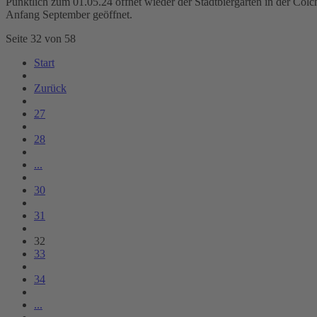
Pünktlich zum 01.05.24 öffnet wieder der Stadtbiergarten in der Colche
Anfang September geöffnet.
Seite 32 von 58
Start
Zurück
27
28
...
30
31
32
33
34
...