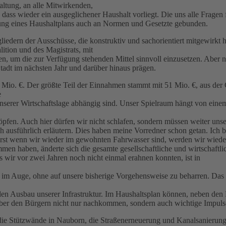
altung, an alle Mitwirkenden,
dass wieder ein ausgeglichener Haushalt vorliegt. Die uns alle Fragen
ellung eines Haushaltplans auch an Normen und Gesetzte gebunden.
edern der Ausschüsse, die konstruktiv und sachorientiert mitgewirkt h
ition und des Magistrats, mit
n, um die zur Verfügung stehenden Mittel sinnvoll einzusetzen. Aber 
tadt im nächsten Jahr und darüber hinaus prägen.
 Mio. €. Der größte Teil der Einnahmen stammt mit 51 Mio. €, aus der
e
 unserer Wirtschaftslage abhängig sind. Unser Spielraum hängt von einem
öpfen. Auch hier dürfen wir nicht schlafen, sondern müssen weiter un
ch ausführlich erläutern. Dies haben meine Vorredner schon getan. Ich
n. Erst wenn wir wieder im gewohnten Fahrwasser sind, werden wir wiede
en haben, änderte sich die gesamte gesellschaftliche und wirtschaftli
s wir vor zwei Jahren noch nicht einmal erahnen konnten, ist in
t im Auge, ohne auf unsere bisherige Vorgehensweise zu beharren. Das 
en Ausbau unserer Infrastruktur. Im Haushaltsplan können, neben den
nüber den Bürgern nicht nur nachkommen, sondern auch wichtige Impulse
haft die Stützwände in Nauborn, die Straßenerneuerung und Kanalsanieru