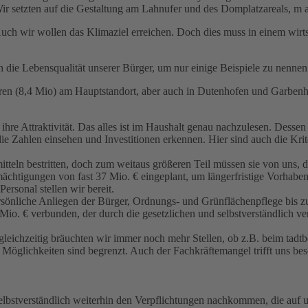
 Wir setzten auf die Gestaltung am Lahnufer und des Domplatzareals, m 
Auch wir wollen das Klimaziel erreichen. Doch dies muss in einem wirt
in die Lebensqualität unserer Bürger, um nur einige Beispiele zu nennen
hren (8,4 Mio) am Hauptstandort, aber auch in Dutenhofen und Garben
 ihre Attraktivität. Das alles ist im Haushalt genau nachzulesen. Des
r die Zahlen einsehen und Investitionen erkennen. Hier sind auch die Kr
eln bestritten, doch zum weitaus größeren Teil müssen sie von uns, d
mächtigungen von fast 37 Mio. € eingeplant, um längerfristige Vorhaben 
ersonal stellen wir bereit.
rsönliche Anliegen der Bürger, Ordnungs- und Grünflächenpflege bis z
Mio. € verbunden, der durch die gesetzlichen und selbstverständlich v
 gleichzeitig bräuchten wir immer noch mehr Stellen, ob z.B. beim tad
en Möglichkeiten sind begrenzt. Auch der Fachkräftemangel trifft uns be
stverständlich weiterhin den Verpflichtungen nachkommen, die auf uns 