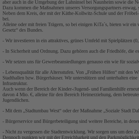
aber auch in die Umgebung der Lahninsel bei Naunheim sowie die Ne
Dazu kommen die Maßnahmen unseres Versorgungspartners enwag, s
Neben dem Kreis, der mit der Käthe-Kollwitz-Schule und der Fröbel-
bei.
Alleine oder mit freien Trägern, so bei einigen KiTa´s, bieten wir e
Gesetz“ des Bundes.
- Wir investieren in ein attraktives, grünes Umfeld mit Spielplätzen
- In Sicherheit und Ordnung. Dazu gehören auch die Friedhöfe, die es
- Wir setzen uns für Gewerbeansiedlungen genauso ein wie für sozia
- Lebensqualität für alle Altersstufen. Von „Frühen Hilfen“ mit den
Stadthallen bzw. Bürgerhäuser. Wir unterstützen und unterhalten eine v
Infrastruktur.
Auch wenn der Bereich der Kinder-/Jugend- und Familienhilfe erneut 
davon 4 Mio. €, alleine für den Bereich Heimerziehung, dem betreu
Jugendlichen.
- Mit dem „Stadtumbau West“ oder der Maßnahme „Soziale Stadt Dalhei
- Bürgerservice und Bürgerbeteiligung sind weitere Bereiche, in dene
- Nicht zu vergessen die Stadtentwicklung. Wir sorgen uns um den 
Dennoch punkten wir mit der Erreichbarkeit und den Parkmöglichkeit