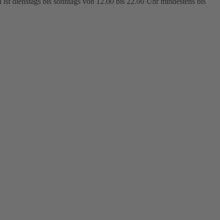
n ist dienstags bis sonntags von 12.00 bis 22.00 Uhr mindestens bis