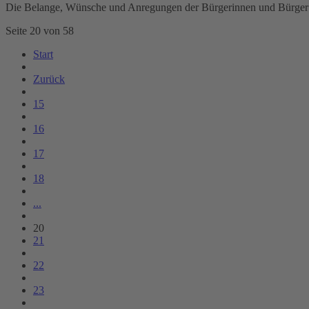
Die Belange, Wünsche und Anregungen der Bürgerinnen und Bürger li
Seite 20 von 58
Start
Zurück
15
16
17
18
...
20
21
22
23