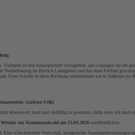
lung
. Vielmehr ist hier konzeptionell vorzugehen, um Lösungen für die ges
e Neubebauung im Bereich Lahngärten und das neue Freibad gewinnt da
dt. Erste Schritte in diese Richtung unternehmen wir in Dalheim zur Re
ermannstein: Gudrun Felkl
ar lebenswert, bunt und vielfältig zu gestalten, dafür setze ich mich e
Wetzlar zur Kommunalwahl am 15.03.2026
veröffentlichen:
t. Eine schwächelnde Wirtschaft, kriegerische Auseinandersetzungen u