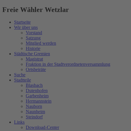
Freie Wähler Wetzlar
Startseite
Wir über uns
Vorstand
Satzung
Mitglied werden
Historie
Städtische Gremien
Magistrat
Fraktion in der Stadtverordnetenversammlung
Ortsbeiräte
Suche
Stadtteile
Blasbach
Dutenhofen
Garbenheim
Hermannstein
Nauborn
Naunheim
Steindorf
Links
Download-Center