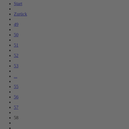
Start
Zurück
49
50
51
52
53
...
55
56
57
58