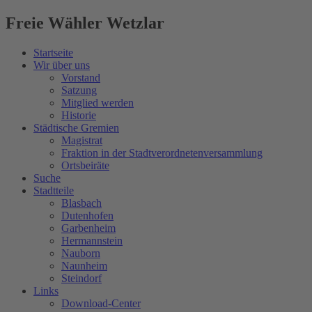
Freie Wähler Wetzlar
Startseite
Wir über uns
Vorstand
Satzung
Mitglied werden
Historie
Städtische Gremien
Magistrat
Fraktion in der Stadtverordnetenversammlung
Ortsbeiräte
Suche
Stadtteile
Blasbach
Dutenhofen
Garbenheim
Hermannstein
Nauborn
Naunheim
Steindorf
Links
Download-Center