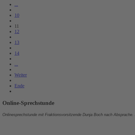
...
10
11
12
13
14
...
Weiter
Ende
Online-Sprechstunde
Onlinesprechstunde mit Fraktionsvorsitzende Dunja Boch nach Absprache.