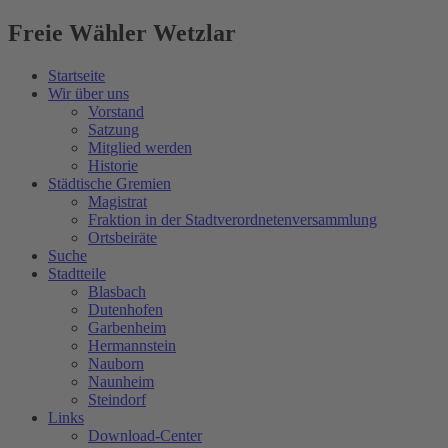
Freie Wähler Wetzlar
Startseite
Wir über uns
Vorstand
Satzung
Mitglied werden
Historie
Städtische Gremien
Magistrat
Fraktion in der Stadtverordnetenversammlung
Ortsbeiräte
Suche
Stadtteile
Blasbach
Dutenhofen
Garbenheim
Hermannstein
Nauborn
Naunheim
Steindorf
Links
Download-Center