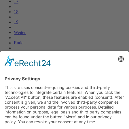
17
18
19
Weiter
Ende
Online-Sprechstunde
Onlinesprechstunde mit Fraktionsvorsitzende Dunja Boch nach
Absprache.
Bei Interesse schreiben Sie bitte uns bitte eine
E-Mail
.
Termine
24.07.2026, ab 18.00 Uhr:
Stammtisch auf dem Weinfest in Wetzlar.
19.08.2026, ab 18.30 Uhr: