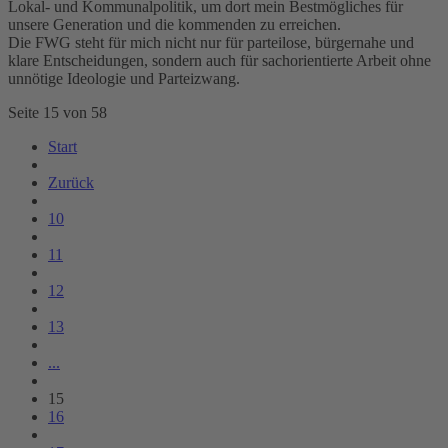
Lokal- und Kommunalpolitik, um dort mein Bestmögliches für
unsere Generation und die kommenden zu erreichen.
Die FWG steht für mich nicht nur für parteilose, bürgernahe und
klare Entscheidungen, sondern auch für sachorientierte Arbeit ohne
unnötige Ideologie und Parteizwang.
Seite 15 von 58
Start
Zurück
10
11
12
13
...
15
16