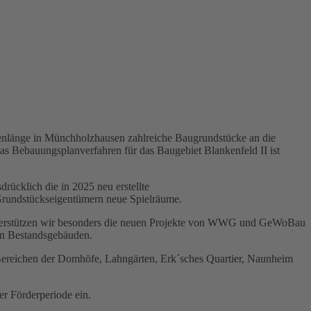
tenlänge in Münchholzhausen zahlreiche Baugrundstücke an die
as Bebauungsplanverfahren für das Baugebiet Blankenfeld II ist
ücklich die in 2025 neu erstellte
 Grundstückseigentümern neue Spielräume.
nterstützen wir besonders die neuen Projekte von WWG und GeWoBau
ren Bestandsgebäuden.
Bereichen der Domhöfe, Lahngärten, Erk´sches Quartier, Naunheim
r Förderperiode ein.