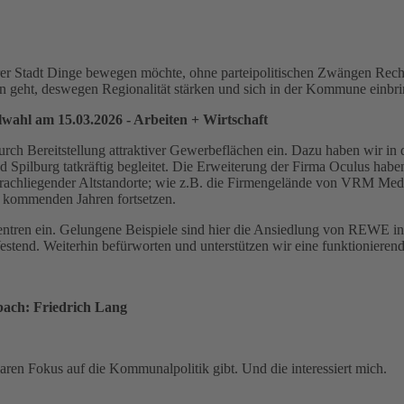
erer Stadt Dinge bewegen möchte, ohne parteipolitischen Zwängen Rec
 geht, deswegen Regionalität stärken und sich in der Kommune einbri
ahl am 15.03.2026 - Arbeiten + Wirtschaft
rch Bereitstellung attraktiver Gewerbeflächen ein. Dazu haben wir in 
 Spilburg tatkräftig begleitet. Die Erweiterung der Firma Oculus habe
achliegender Altstandorte; wie z.B. die Firmengelände von VRM Medien 
n kommenden Jahren fortsetzen.
gszentren ein. Gelungene Beispiele sind hier die Ansiedlung von R
stend. Weiterhin befürworten und unterstützen wir eine funktionierend
bach: Friedrich Lang
laren Fokus auf die Kommunalpolitik gibt. Und die interessiert mich.