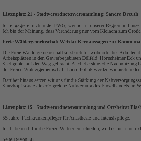
Listenplatz 21 - Stadtverordnetenversammlung: Sandra Dreuth
Ich engagiere mich in der FWG, weil ich in unserer Region und uns
Ich bin der Meinung, dass Veränderung nur vom Kleinem zum Großen
Freie Wählergemeinschaft Wetzlar Kernaussagen zur Kommunalw
Die Freie Wählergemeinschaft setzt sich für wohnortnahes Arbeiten du
Arbeitsplätzen in den Gewerbegebieten Dillfeld, Hörnsheimer Eck und
Stadtgebiet auf den Weg gebracht. Auch die sinnvolle Nachnutzung br
der Freien Wählergemeinschaft. Diese Politik werden wir auch in de
Darüber hinaus setzen wir uns für die Stärkung der Nahversorgun
Sturzkopf sowie die erfolgreiche Aufwertung des Einzelhandels im We
Listenplatz 15 - Stadtverordnetensammlung und Ortsbeirat Blas
55 Jahre, Fachkrankenpfleger für Anästhesie und Intensivpflege.
Ich habe mich für die Freien Wähler entschieden, weil es hier einen k
Seite 19 von 58