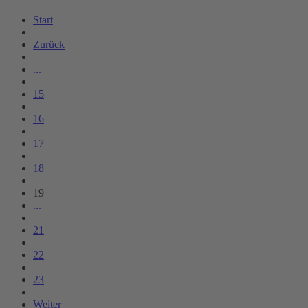
Start
Zurück
...
15
16
17
18
19
...
21
22
23
Weiter