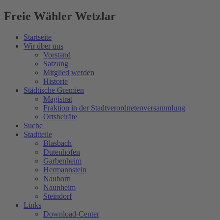
Freie Wähler Wetzlar
Startseite
Wir über uns
Vorstand
Satzung
Mitglied werden
Historie
Städtische Gremien
Magistrat
Fraktion in der Stadtverordnetenversammlung
Ortsbeiräte
Suche
Stadtteile
Blasbach
Dutenhofen
Garbenheim
Hermannstein
Nauborn
Naunheim
Steindorf
Links
Download-Center