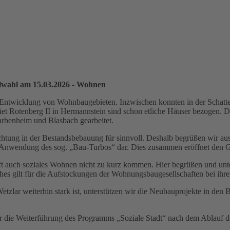
lwahl am 15.03.2026
-
Wohnen
e Entwicklung von Wohnbaugebieten. Inzwischen konnten in der Schat
et Rotenberg II in Hermannstein sind schon etliche Häuser bezogen. D
arbenheim und Blasbach gearbeitet.
tung in der Bestandsbebauung für sinnvoll. Deshalb begrüßen wir ausdr
die Anwendung des sog. „Bau-Turbos“ dar. Dies zusammen eröffnet den
t auch soziales Wohnen nicht zu kurz kommen. Hier begrüßen und u
ches gilt für die Aufstockungen der Wohnungsbaugesellschaften bei ih
ar weiterhin stark ist, unterstützen wir die Neubauprojekte in den 
 die Weiterführung des Programms „Soziale Stadt“ nach dem Ablauf de