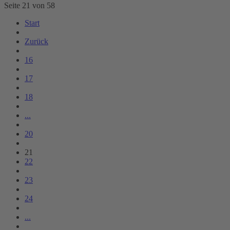
Seite 21 von 58
Start
Zurück
16
17
18
...
20
21
22
23
24
...