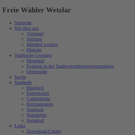
Freie Wähler Wetzlar
Startseite
Wir über uns
Vorstand
Satzung
Mitglied werden
Historie
Städtische Gremien
Magistrat
Fraktion in der Stadtverordnetenversammlung
Ortsbeiräte
Suche
Stadtteile
Blasbach
Dutenhofen
Garbenheim
Hermannstein
Nauborn
Naunheim
Steindorf
Links
Download-Center